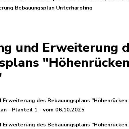
rung Bebauungsplan Unterharpfing
tenschutzrechtliche_Informationspflichten_im_B
ng und Erweiterung 
splans "Höhenrücke
"
d Erweiterung des Bebauungsplans "Höhenrücken 
an - Planteil 1 - vom 06.10.2025
251006_VE_AEnderung_BP_Obernhof_2025_18_UTM3
d Erweiterung des Bebauungsplans "Höhenrücken 