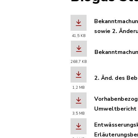
Bekanntmachung
sowie 2. Änder
41,5 KB
(Dateiname: Be
Bekanntmachung
(Dateiname: Be
268,7 KB
2. Änd. des Be
(Dateiname: BL
1,2 MB
Vorhabenbezoge
Umweltbericht 
3,5 MB
(Dateiname: BL
Entwässerungsk
Erläuterungsber