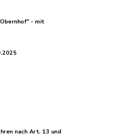
2__Planteil_2.pdf, Dateierweiterung: pdf, Dat
Obernhof" - mit
2__Planteil_3.pdf, Dateierweiterung: pdf, Dat
9.2025
f, Dateierweiterung: pdf, Dateigröße: 1,98 MB
25_18__Begruendung.pdf, Dateierweiterung: pd
_GFN.pdf, Dateierweiterung: pdf, Dateigröße:
hren nach Art. 13 und