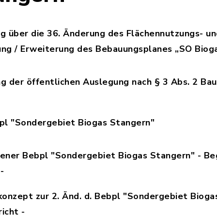
 über die 36. Änderung des Flächennutzungs- un
ung / Erweiterung des Bebauungsplanes „SO Biog
kanntm__36._Änd._des_FlNPl_sowie_2._Änd.__Erw
 der öffentlichen Auslegung nach § 3 Abs. 2 Ba
kanntm_öffentliche_Auslegung_nach___3_Abs._2_
bpl "Sondergebiet Biogas Stangern"
P006_BBP1.30_2._Aenderung_des_Bebauungsplanes
ner Bebpl "Sondergebiet Biogas Stangern" - Be
-
P006_DOK2.30_Begruendung_mit_Umweltbericht.pd
onzept zur 2. Änd. d. Bebpl "Sondergebiet Bioga
icht -