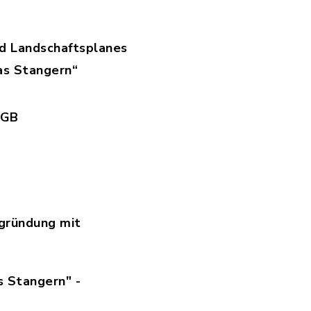
d Landschaftsplanes
as Stangern“
eiterung_des_Bebpl_SO_Biogas_Stangern.pdf, Da
uGB
BauGB.pdf, Dateierweiterung: pdf, Dateigröße: 
.pdf, Dateierweiterung: pdf, Dateigröße: 1,24
gründung mit
f, Dateierweiterung: pdf, Dateigröße: 3,46 MB
s Stangern" -