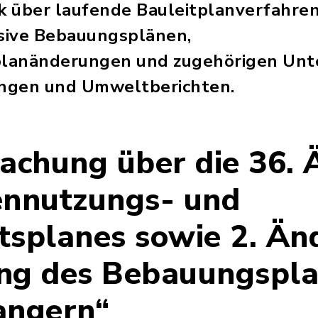
ck über laufende Bauleitplanverfahr
usive Bebauungsplänen,
lanänderungen und zugehörigen Unt
ngen und Umweltberichten.
chung über die 36. 
ennutzungs- und
tsplanes sowie 2. Än
ng des Bebauungspl
angern“