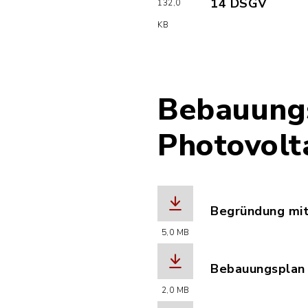
14 DSGV
132,0
(Dateiname: Da
KB
Bebauung
Photovolt
Begründung mi
(Dateiname: 20
5,0 MB
Bebauungsplan m
(Dateiname: 20
2,0 MB