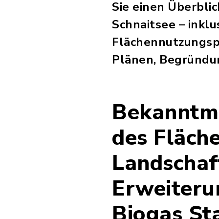
Sie einen Überbli
Schnaitsee – inkl
Flächennutzungsp
Plänen, Begründu
Bekanntma
des Fläch
Landschaf
Erweiteru
Biogas St