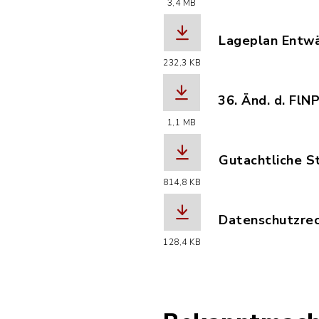
3,4 MB
(Dateiname: BL
Lageplan Entw
(Dateiname: BL
232,3 KB
36. Änd. d. FlN
(Dateiname: BL
1,1 MB
Gutachtliche S
(Dateiname: BL
814,8 KB
Datenschutzrech
(Dateiname: Da
128,4 KB