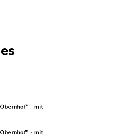
auleitplanverfahren_nach_Art._13_und_14_DSGV_-
des
n
Obernhof" - mit
2__Planteil_1.pdf, Dateierweiterung: pdf, Dat
Obernhof" - mit