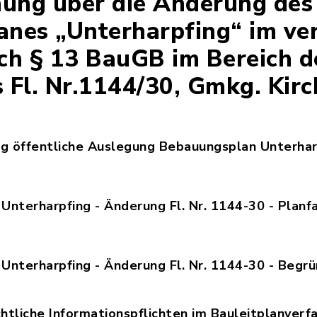
ung über die Änderung des
nes „Unterharpfing“ im ve
ch § 13 BauGB im Bereich d
 Fl. Nr.1144/30, Gmkg. Kirc
 öffentliche Auslegung Bebauungsplan Unterhar
kanntmachung_öffentliche_Auslegung_Bebauungspl
Unterharpfing - Änderung Fl. Nr. 1144-30 - Plan
bauungsplan_Unterharpfing_-_Änderung_Fl._Nr._1
Unterharpfing - Änderung Fl. Nr. 1144-30 - Begr
bauungsplan_Unterharpfing_-_Änderung_Fl._Nr._1
tliche Informationspflichten im Bauleitplanverfa