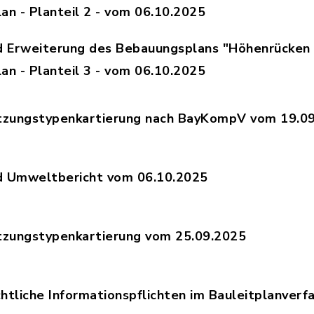
an - Planteil 2 - vom 06.10.2025
251006_VE_AEnderung_BP_Obernhof_2025_18_UTM3
d Erweiterung des Bebauungsplans "Höhenrücken 
an - Planteil 3 - vom 06.10.2025
251006_VE_AEnderung_BP_Obernhof_2025_18_UTM3
tzungstypenkartierung nach BayKompV vom 19.0
lage3_PV_Schnaitsee_BNTK_BF2_19092025_GFN.pd
d Umweltbericht vom 06.10.2025
0251006_VE_AEnderung_PV_Obernhof_MAXSOLAR_20
tzungstypenkartierung vom 25.09.2025
lage4_PV_Schnaitsee_BNTK_Bericht_BF2_25092025
tliche Informationspflichten im Bauleitplanverfa