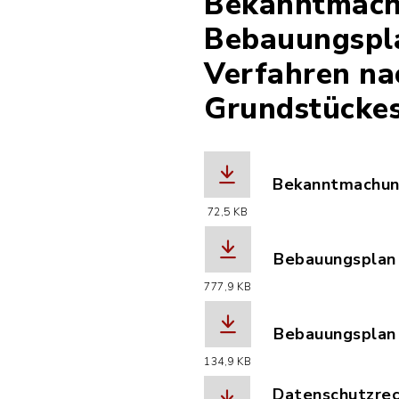
Bekanntmach
Bebauungspla
Verfahren na
Grundstückes
Bekanntmachung
(Dateiname: Be
72,5 KB
Bebauungsplan 
(Dateiname: Be
777,9 KB
Bebauungsplan 
(Dateiname: Be
134,9 KB
Datenschutzrech