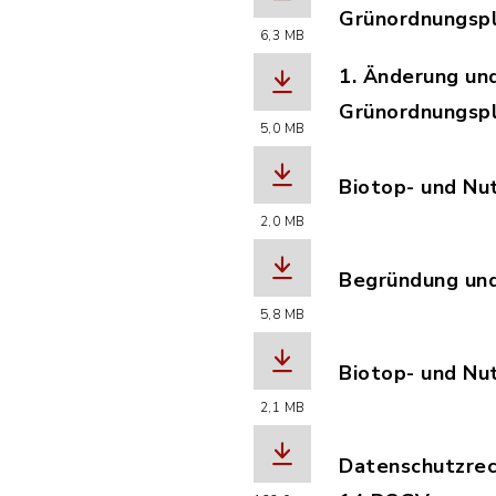
Grünordnungspl
6,3 MB
(Dateiname: 20
1. Änderung un
Grünordnungspl
5,0 MB
(Dateiname: 20
Biotop- und Nu
(Dateiname: An
2,0 MB
Begründung un
(Dateiname: 2
5,8 MB
Biotop- und Nu
(Dateiname: An
2,1 MB
Datenschutzrech