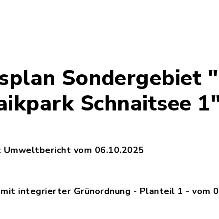
tenschutzrechtliche_Informationspflichten_im_B
splan Sondergebiet 
aikpark Schnaitsee 1
t Umweltbericht vom 06.10.2025
251006_VE_Begruendung_PV_Schnaitsee_1_MAXSOL
it integrierter Grünordnung - Planteil 1 - vom 
251006_VE_BP_PV_Schnaitsee_1_2025-18_UTM32__