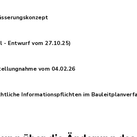
P006_DOK2.30_Erlaeuterungsbericht_Entwurfsplan
ässerungskonzept
P006_LP2.30_Lageplan_Entwaesserungskonzept.pd
Pl - Entwurf vom 27.10.25)
P002_FNP1.30_36._Aenderung_des_Flaechennutzun
tellungnahme vom 04.02.26
P006_DOK3.30_Gutachten_25-AB-0520.pdf, Dateie
tliche Informationspflichten im Bauleitplanverfa
tenschutzrechtliche_Informationspflichten_im_Ba