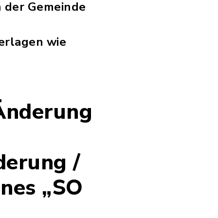
en der Gemeinde
erlagen wie
Änderung
derung /
anes „SO