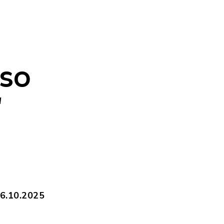
auleitplanverfahren_nach_Art.13_und_14_DSGV.pdf
"SO
"
AR_2025-18.pdf, Dateierweiterung: pdf, Date
06.10.2025
Plan_1.pdf, Dateierweiterung: pdf, Dateigröße