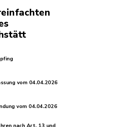
reinfachten
es
hstätt
pfing
an_Unterharpfing.pdf, Dateierweiterung: pdf, D
fassung vom 04.04.2026
144-30_-_Planfassung_vom_04.04.2026.pdf, Datei
ündung vom 04.04.2026
144-30_-_Begründung_vom_04.04.2026.pdf, Datei
hren nach Art. 13 und