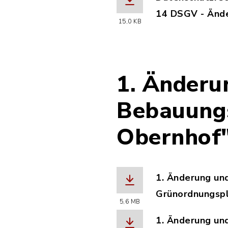
14 DSGV - Ände
15,0 KB
(Dateiname: Da
1. Änderu
Bebauung
Obernhof
1. Änderung un
Grünordnungspl
5,6 MB
(Dateiname: 20
1. Änderung un