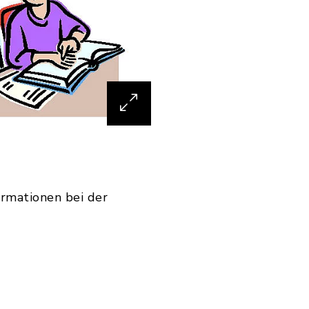
le angegliedert. In
e, Werkräume und ein
ormationen bei der
ute planen