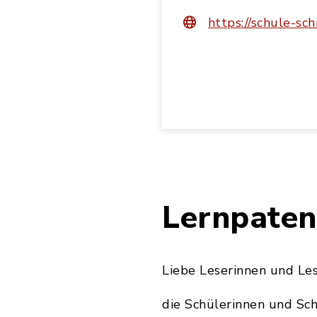
https://schule-sc
Die Schule Schnaitsee
Die ca. 310 Schüleri
Lernpaten
Lehrkräften unterrich
Gemeinde Babensham 
Nachbargemeinde.
Liebe Leserinnen und Les
Die Mittelschule geh
die Schülerinnen und Sc
Eiselfing, Rott a. Inn