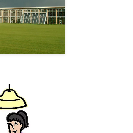
sstufen 1 bis 9.
tsee von 30
Kinder aus der
rband mit der
 Schulen Edling,