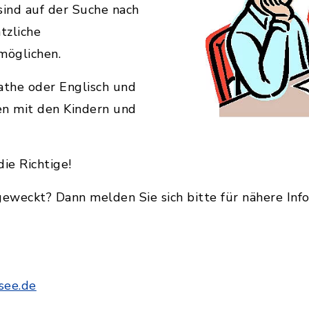
sind auf der Suche nach
tzliche
de in Schnaitsee ist eine Zweieinhalbfach-Turnhal
möglichen.
n Turnhalle sind moderne Fachräume wie Schulküch
gebracht.
Mathe oder Englisch und
en mit den Kindern und
halle
ie Richtige!
 m² (EG + UG)
.279,628 m³
geweckt? Dann melden Sie sich bitte für nähere Inf
In Karte anzeigen
Ro
see.de