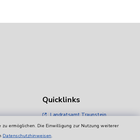
Quicklinks
Landratsamt Traunstein
 zu ermöglichen. Die Einwilligung zur Nutzung weiterer
BayernPortal
en
Datenschutzhinweisen
.