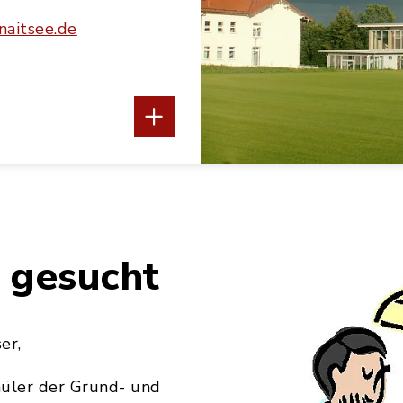
hnaitsee.de
 ist eine Grund- und Mittelschule mit den Jahrgang
nnen und Schüler werden im Schulgebäude in Schnai
 gesucht
tet. In den Jahrgangsstufen 5 bis 9 besuchen auch 
die Schule. Aus diesem Grund besteht ein Schulve
er,
ört zum Schulverbund „Wasserburger Land“ mit den
hüler der Grund- und
, Schnaitsee und Wasserburg a. Inn.