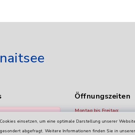
naitsee
s
Öffnungszeiten
Montag bis Freitag:
e Datei-Formate sind
8:00 - 12:00 Uhr
Cookies einsetzen, um eine optimale Darstellung unserer Website
ail-Anhänge möglich:
*.xlsx, *.pdf, *.txt,
 gesondert abgefragt. Weitere Informationen finden Sie in unser
Donnerstag zusätzlich: