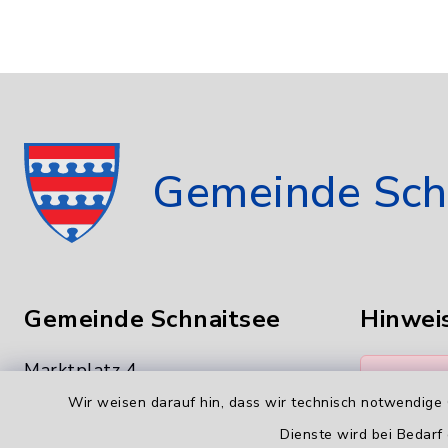
Gemeinde Sch
Gemeinde Schnaitsee
Hinwei
Marktplatz 4
Folgend
83530 Schnaitsee
Wir weisen darauf hin, dass wir technisch notwendige 
als E-M
*.docx, 
Dienste wird bei Bedarf
08074 9191-0