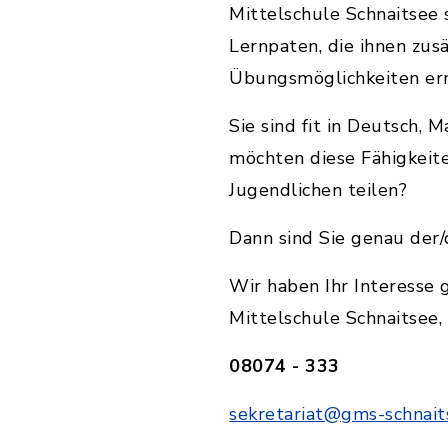
Mittelschule Schnaitsee 
Lernpaten, die ihnen zusä
Neben dem Schulgebäu
Übungsmöglichkeiten er
der ehemaligen alte
Mehrzweckraum unter
Sie sind fit in Deutsch, 
möchten diese Fähigkeit
Zweieinhalbfach-Turn
Jugendlichen teilen?
Größe: 22 x 44 m
Dann sind Sie genau der/d
Nutzfläche: 2.124,60
Bruttorauminhalt: 16
Wir haben Ihr Interesse 
Mittelschule Schnaitsee,
08074 - 333
sekretariat@gms-schnait