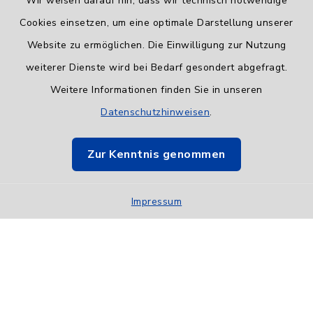
Wir weisen darauf hin, dass wir technisch notwendige
Cookies einsetzen, um eine optimale Darstellung unserer
Website zu ermöglichen. Die Einwilligung zur Nutzung
Informationspflicht
weiterer Dienste wird bei Bedarf gesondert abgefragt.
Weitere Informationen finden Sie in unseren
Barrierefreiheit
Datenschutzhinweisen
.
Datenschutz
Zur Kenntnis genommen
Impressum
Impressum
Sitemap
Cookie-Einstellungen