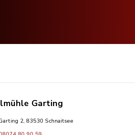
lmühle Garting
Garting 2, 83530 Schnaitsee
08074 80 90 59