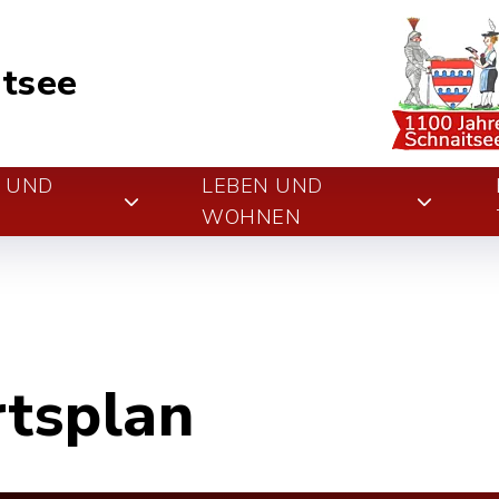
tsee
E UND
LEBEN UND
WOHNEN
rtsplan