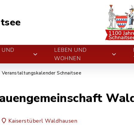
tsee
E UND
LEBEN UND
WOHNEN
Veranstaltungskalender Schnaitsee
rauengemeinschaft Wal
Kaiserstüberl Waldhausen