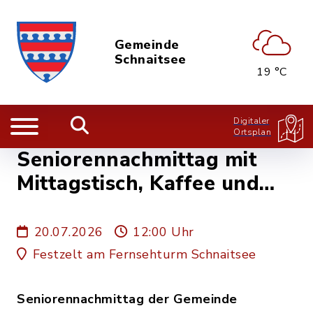
Gemeinde
Schnaitsee
19 °C
Digitaler
Ortsplan
Seniorennachmittag mit
Mittagstisch, Kaffee und
Kuchen im Festzelt am
Fernsehturm - Gemeinde
20.07.2026
12:00 Uhr
Schnaitsee
Festzelt am Fernsehturm Schnaitsee
Seniorennachmittag der Gemeinde